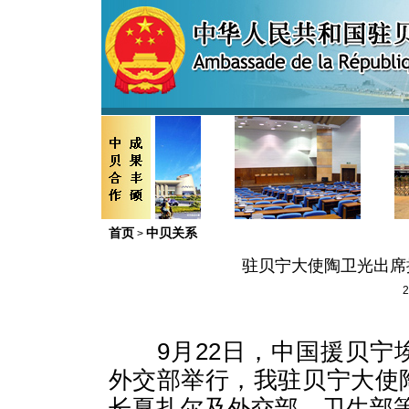
首页
中贝关系
>
驻贝宁大使陶卫光出席
2
9
月
22
日，
中国
援贝宁
外交部举行，我驻贝宁大使
长戛扎尔及外交部、卫生部