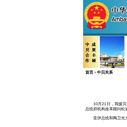
首页
中贝关系
>
10
月
21
日，我援贝
总统府机构改革顾问松
亚伊总统和陶卫光