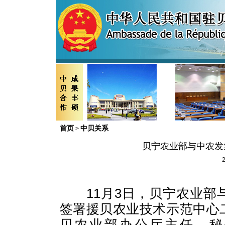
首页
中贝关系
>
贝宁农业部与中农发
2
11
月
3
日，贝宁农业部
签署援贝农业技术示范中心
贝农业部办公厅主任、秘