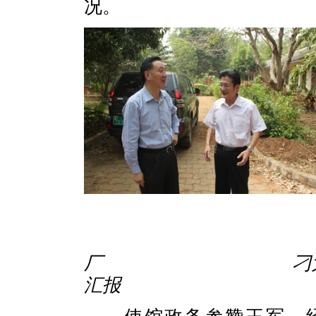
况。
厂 刁大使听取立
汇报