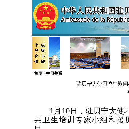
首页
中贝关系
>
驻贝宁大使刁鸣生慰问
2
1
月
10
日，驻贝宁大使
共卫生培训专家小组和援
目。