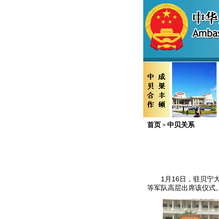
首页
中贝关系
>
1
月
16
日，驻贝宁
等军队高层出席该仪式