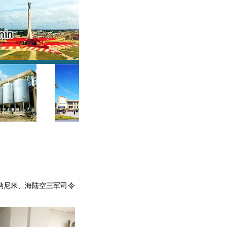
纳尼米、海陆空三军司令