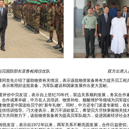
与贝国防部长亚鲁检阅仪仗队
双方出席人
维冈首先介绍了援助物资有关情况，表示该批物资装备将有力提升贝工程
，表示将用好这批装备，为军队建设和国家发展作出更大贡献。
度评价中贝友谊，表示自上世纪
70
年代，双边关系顺利发展，务实合作
，合作成果丰硕，中方在人员培训、物资补给、舰艇维护等领域为贝军提
建物资是中国送给贝宁的“新年礼物”。同时，中方还专门派遣专家组，在
提供培训指导。刁大使表示，磨刀不误砍柴工，希望贝方尽快掌握相关技
双方共同努力下，该批物资装备将为提高贝军队能力，促进国家经济社会
传统友谊，表示自
1972
年以来，两军关系不断巩固发展，合作日益密切