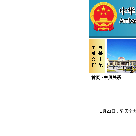
首页
中贝关系
>
1
月
21
日，驻贝宁