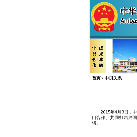
首页
中贝关系
>
2015
年
4
月
3
日，
门合作、共同打击跨
谈。