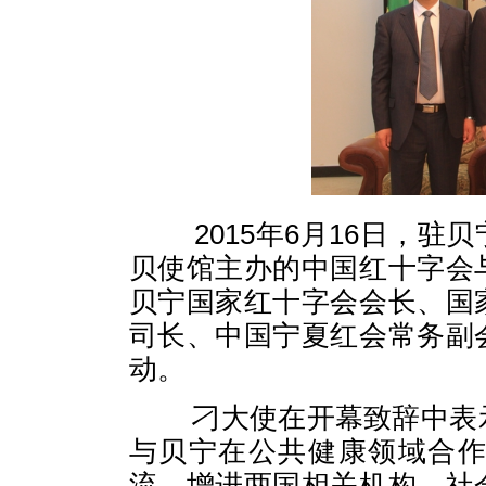
2015
年
6
月
16
日，驻贝
贝使馆主办的中国红十字会
贝宁国家红十字会会长、国
司长、中国宁夏红会常务副
动。
刁大使在开幕致辞中表示
与贝宁在公共健康领域合
流，增进两国相关机构、社