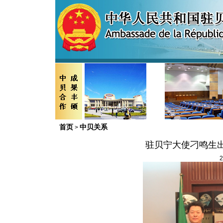
首页
中贝关系
>
驻贝宁大使刁鸣生
2