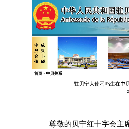
首页
中贝关系
>
驻贝宁大使刁鸣生在中
2
尊敬的贝宁红十字会主