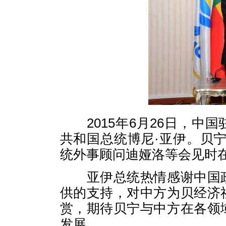
2015
年
6
月
26
日，中国
共和国总统博尼·亚伊。贝
统外事顾问迪娅洛等会见时
亚伊总统热情感谢中国
供的支持，对中方为贝经济
赏，期待贝宁与中方在各领
发展。