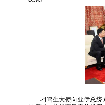
刁鸣生大使向亚伊总统