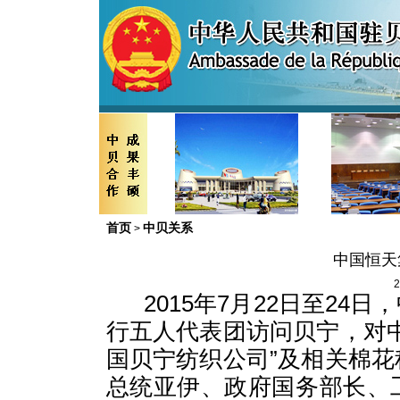
首页
中贝关系
>
中国恒天
2
2015
年
7
月
22
日至
24
日，
行五人代表团访问贝宁，对
国贝宁纺织公司”及相关棉
总统亚伊、政府国务部长、