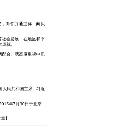
义，向你并通过你，向贝
济社会发展，在地区和平
大成就。
切配合。我高度重视中贝
国人民共和国主席
习近
2015
年
7
月
30
日于北京
文章】