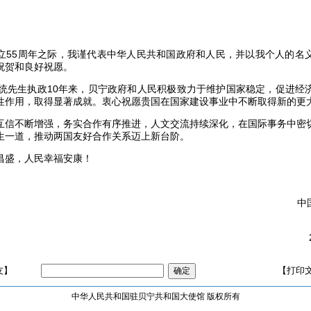
立
55
周年之际，我谨代表中华人民共和国政府和人民，并以我个人的名
祝贺和良好祝愿。
统先生执政
10
年来，贝宁政府和人民积极致力于维护国家稳定，促进经
性作用，取得显著成就。衷心祝愿贵国在国家建设事业中不断取得新的更
互信不断增强，务实合作有序推进，人文交流持续深化，在国际事务中密
生一道，推动两国友好合作关系迈上新台阶。
昌盛，人民幸福安康！
中
友】
【打印
中华人民共和国驻贝宁共和国大使馆 版权所有