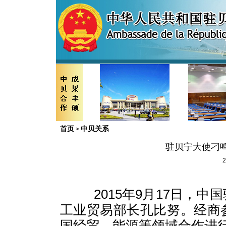
首页
中贝关系
>
驻贝宁大使刁
2
2015
年
9
月
17
日，中国
工业贸易部长孔比努。经商
国经贸、能源等领域合作进