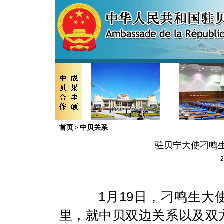
首页
中贝关系
>
驻贝宁大使刁鸣
2
1
月
19
日，刁鸣生大
里，就中贝双边关系以及双