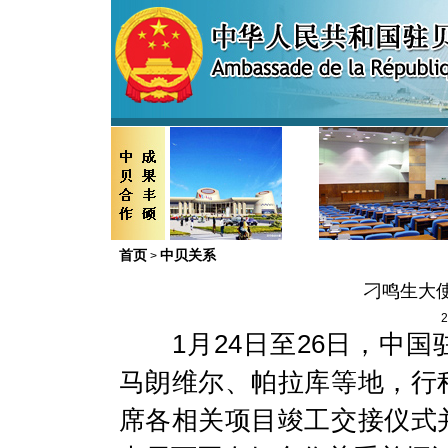
首页
中贝关系
>
刁鸣生大
2
1
月
24
日至
26
日，中国
马朗维尔、帕拉库等地，行
席各相关项目竣工交接仪式