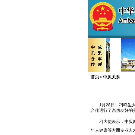
首页
中贝关系
>
1
月
28
日，刁鸣生
合作进行了亲切友好的
刁大使表示，中贝
年人健康等方面专业人