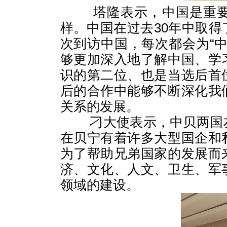
塔隆表示，中国是重要世
样。中国在过去
30
年中取得
次到访中国，每次都会为“
够更加深入地了解中国、学
识的第二位、也是当选后首
后的合作中能够不断深化我
关系的发展。
刁大使表示，中贝两国友
在贝宁有着许多大型国企和
为了帮助兄弟国家的发展而
济、文化、人文、卫生、军
领域的建设。