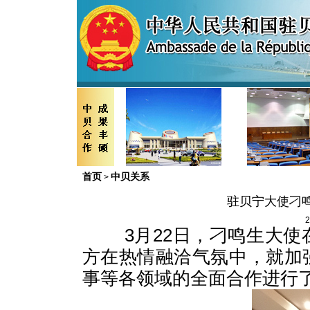
首页
中贝关系
>
驻贝宁大使刁
2
3
月
22
日，刁鸣生大使
方在热情融洽气氛中，就加
事等各领域的全面合作进行