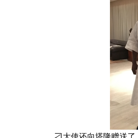
刁大使还向塔隆赠送了《