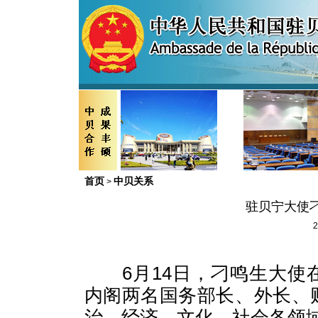
首页
中贝关系
>
驻贝宁大使
2
6
月
14
日，刁鸣生大使
内阁两名国务部长、外长、
治、经济、文化、社会各领