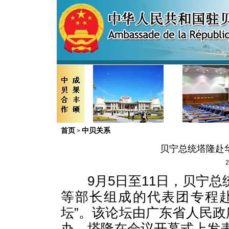
首页
中贝关系
>
贝宁总统塔隆赴华
2
9月5日至11日，贝宁总
等部长组成的代表团专程
坛”。该论坛由广东省人民
办。塔隆在会议开幕式上发