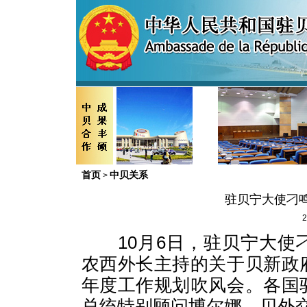
首页
中贝关系
>
驻贝宁大使刁
2
10月6日，驻贝宁大使
农西外长主持的关于贝新政
年度工作规划吹风会。各国
总统特别顾问博尔娜、贝外