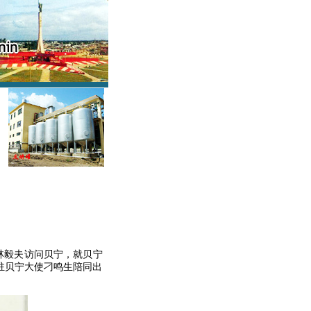
林毅夫访问贝宁，就贝宁
驻贝宁大使刁鸣生陪同出