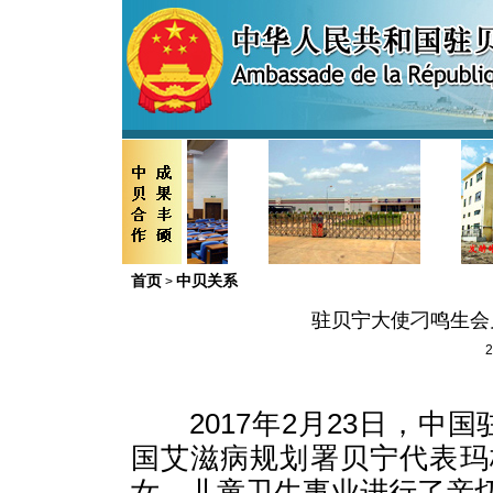
首页
中贝关系
>
驻贝宁大使刁鸣生会
2
2017
年
2
月
23
日，中国
国艾滋病规划署贝宁代表玛
女、儿童卫生事业进行了亲