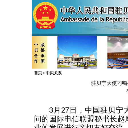
首页
中贝关系
>
驻贝宁大使刁鸣
2
3
月
27
日，中国驻贝宁
问的国际电信联盟秘书长赵
业的发展进行亲切友好交流