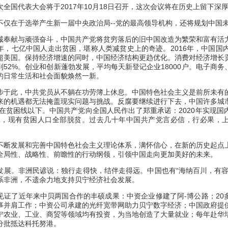
次全国代表大会将于
2017年10月18日召开，这次会议将在历史上留下深
不仅在于选举产生新一届中央政治局
--党的最高领导机构，还将规划中国
诚奉献与顽强奋斗，中国共产党将贫穷落后的旧中国改造为繁荣和富有活
年，七亿中国人走出贫困，堪称人类减贫史上的奇迹。
2016年，中国国
超美国。保持经济增速的同时，中国经济结构更趋优化。消费对经济增长贡
52%。创业和创新蓬勃发展，平均每天新登记企业18000户。电子商
的日常生活和社会面貌焕然一新。
步于此，中共党员从不躺在功劳簿上休息。中国特色社会主义是前所未有
来的机遇都无法掩盖现实问题与挑战。反腐要继续进行下去，中国许多城
生活在贫困线以下。中国共产党向全国人民作出了郑重承诺：2020年实现
一番，现有贫困人口全部脱贫。过去几十年中国共产党言必信，行必果，
不断发展和完善中国特色社会主义理论体系，满怀信心，在新的历史起点
全局性、战略性、前瞻性的行动纲领，引领中国走向更加美好的未来。
发展。非洲民谚说：独行走得快，结伴走得远。中国也有
“海纳百川，有
系非洲，不遗余力地支持贝宁经济社会发展。
见证了近年来中贝两国合作的丰硕成果：中资企业修建了阿
-博公路；2
事并肩工作；中资公司承建的光纤宽带网助力贝宁数字经济；中国政府提
宁农业、工业、商贸等领域均有投资，为当地创造了大量就业；每年赴华
分批抵达科托努港。