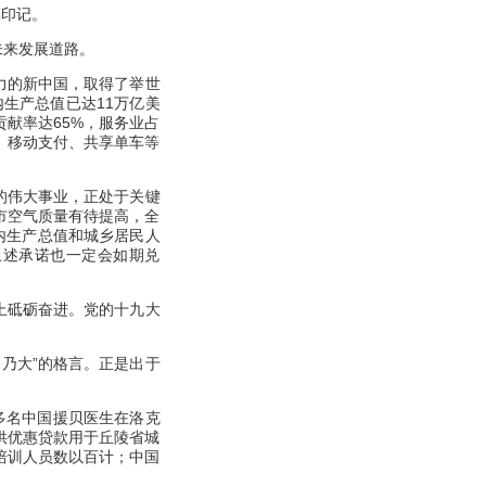
厚印记。
未来发展道路。
力的新中国，取得了举世
内生产总值已达11万亿美
献率达65%，服务业占
务、移动支付、共享单车等
的伟大事业，正处于关键
市空气质量有待提高，全
国内生产总值和城乡居民人
上述承诺也一定会如期兑
上砥砺奋进。党的十九大
容乃大”的格言。正是出于
0多名中国援贝医生在洛克
供优惠贷款用于丘陵省城
培训人员数以百计；中国