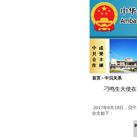
首页
中贝关系
>
刁鸣生大使在
2017年
9
月
19
日，贝宁
全文如下：