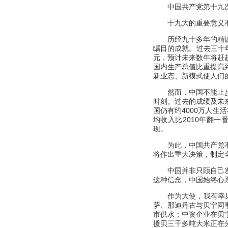
中国共产党第十九
十九大的重要意义
历经九十多年的精
瞩目的成就。过去三十
元，预计未来数年将赶
国内生产总值比重提高到
新业态、新模式使人们
然而，中国不能止
时刻。过去的成绩及未
国仍有约
4000万人
均收入比2010年翻
现。
为此，中国共产党
将作出重大决策，制定
中国并非只顾自己
这种信念，中国始终心
作为大使，我有幸
萨、那迪丹古与贝宁同
市供水；中资企业在贝
援贝三千多吨大米正在