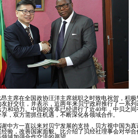
比昂主席在全国政协汪洋主席就职
之
时致电祝贺，积极
的友好交往，并
表示
，近两年
来贝宁政府
推
行了
一系列
活力和动力
。中国的改革已经进行了近
40年，中贝之
分享，双方需抓住机遇，不断深化各领域合作。
感谢中方一直以来对贝宁发展的支持，贝方视中国为真
展经验，改善国家面貌。比介绍了贝经社理事会对华合
等领域加强合作交流
的
愿望。