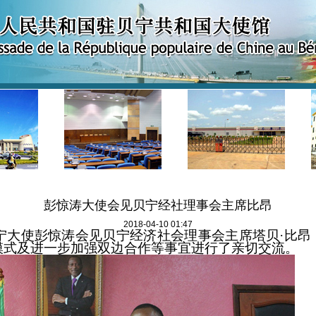
彭惊涛大使会见贝宁经社理事会主席比昂
2018-04-10 01:47
宁大使
彭惊涛
会见贝宁
经济社会
理事会主席
塔
贝
·比昂
模式
及
进一步加强双边合作等
事宜进行了
亲切交流
。