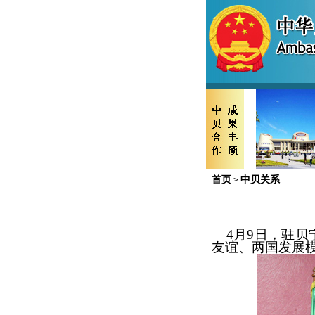
首页
中贝关系
>
4月9日
，
驻
贝
友谊
、
两国发展