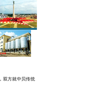
，
双方
就中贝
传统