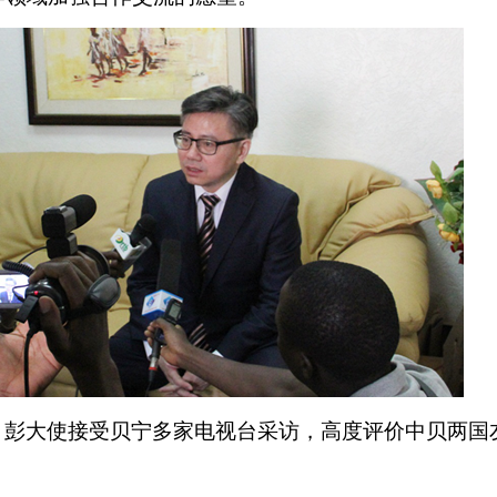
，彭大使接受贝宁
多家
电视台
采访
，
高度评价中贝两国