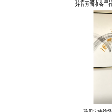
好各方面准备工
驻贝宁使馆经