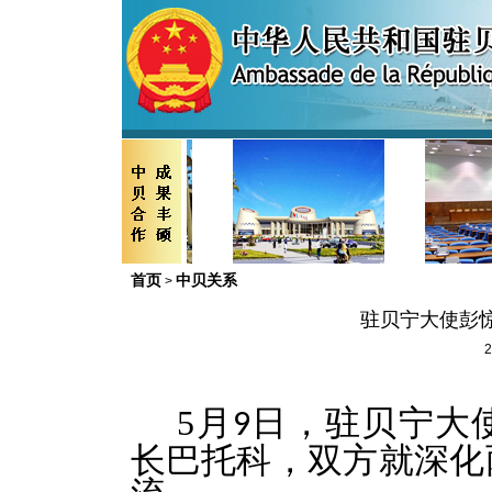
首页
中贝关系
>
驻贝宁大使彭
2
5
月
日，驻贝宁大
9
长巴托科，双方就深化