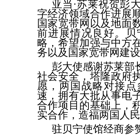
亚当
·
苏莱祝贺彭
字经济领域合作进展
国家宽带网以及地面
前进展情况良好。贝
略，希望加强与中方
务以及国家宽带网建
彭大使感谢
苏莱
部
社会安全，塔隆政府
愿，两国战略对接点
速，拥有大批从事电
合作项目的基础上，
实合作，造福两国人
驻
贝宁使
馆经商参