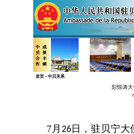
首页
中贝关系
>
彭惊涛大
2
7
月
日，驻贝宁大
26