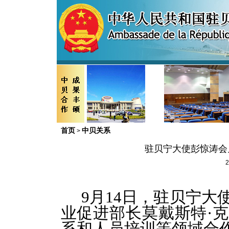
首页
中贝关系
>
驻贝宁大使彭惊涛会
2
9
月14日，
驻贝宁大
业促进部长莫戴斯特·
系和人员培训等领域合