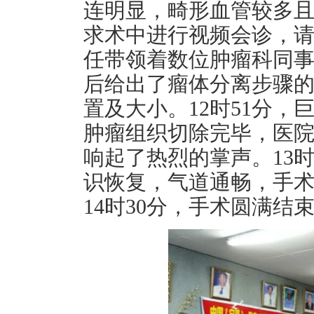
连明显，畸形血管较多
求术中进行视频会诊，
任带领着数位肿瘤科同
后给出了瘤体分离步骤
置及大小。12时51分，
肿瘤组织切除完毕，医
响起了热烈的掌声。13
识恢复，气道通畅，手
14时30分，手术圆满结