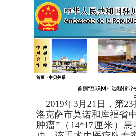
首页
中贝关系
>
首例“互联网+”远程指
2
2019年3月21日，第
洛克萨市莫诺和库福省中
肿瘤”（14*17厘米
功。该手术由医疗队专