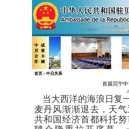
首页
中贝关系
>
首届贝宁中
2
当大西洋的海浪日复
麦丹风渐渐退去，天气
共和国经济首都科托努