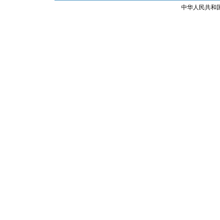
中华人民共和