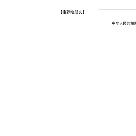
【推荐给朋友】
中华人民共和