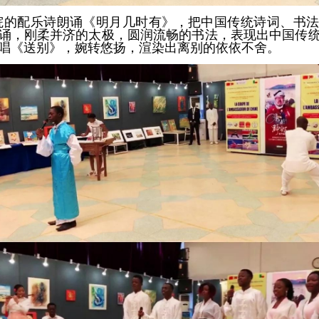
院的配乐诗朗诵《明月几时有》，把中国传统诗词、书
诵，刚柔并济的太极，圆润流畅的书法，表现出中国传
唱《送别》，婉转悠扬，渲染出离别的依依不舍。