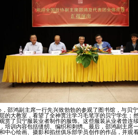
心，邵鸿副主席一行先兴致勃勃的参观了图书馆，与贝
层的大教室，看望了全神贯注学习毛笔字的贝宁学生；
观赏了贝宁服装业者制作的服饰。这些服装从业者曾连
，培训内容包括缝纫、编织和刺绣。最后，邵鸿副主席
和中心绘画、摄影和掐丝俱乐部学员创作的作品，并观