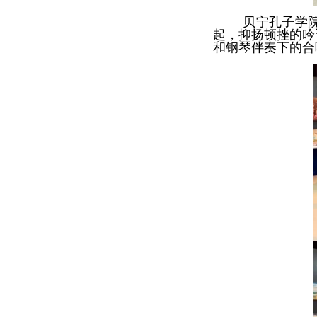
贝宁孔子学
起，抑扬顿挫的吟
和钢琴伴奏下的合