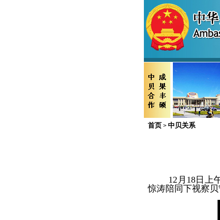
首页
中贝关系
>
12
月
18
日上
惊涛陪同下视察贝