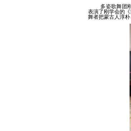
多姿歌舞团
表演了刚学会的《
舞者把蒙古人淳朴