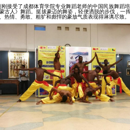
刚刚接受了成都体育学院专业舞蹈老师的中国民族舞蹈
蒙古人》舞蹈。挺拔豪迈的舞姿，轻便洒脱的步伐，一
、热情、勇敢、粗犷和彪悍的豪放气质表现得淋漓尽致。