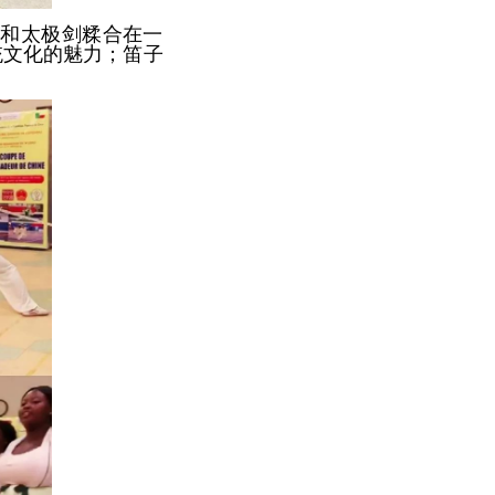
法和太极剑糅合在一
统文化的魅力；笛子