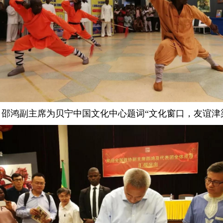
邵鸿副主席为贝宁中国文化中心题词“文化窗口，友谊津