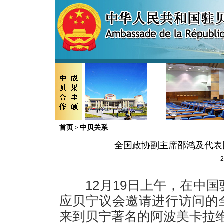
首页
中贝关系
>
全国政协副主席邵鸿及代表
2
1
2
月1
9
日上午，在中国
应贝宁议会邀请进行访问的
来到贝宁著名的阿波美卡拉