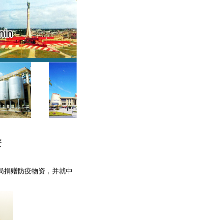
资
局捐赠防疫物资，并就中