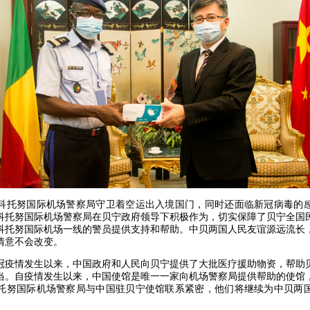
托努国际机场警察局守卫着空运出入境国门，同时还面临新冠病毒的感
科托努国际机场警察局在贝宁政府领导下积极作为，切实保障了贝宁全国
科托努国际机场一线的警员提供支持和帮助。中贝两国人民友谊源远流长
情意不会改变。
情发生以来，中国政府和人民向贝宁提供了大批医疗援助物资，帮助
当。自疫情发生以来，中国使馆是唯一一家向机场警察局提供帮助的使馆
托努国际机场警察局与中国驻贝宁使馆联系紧密，他们将继续为中贝两