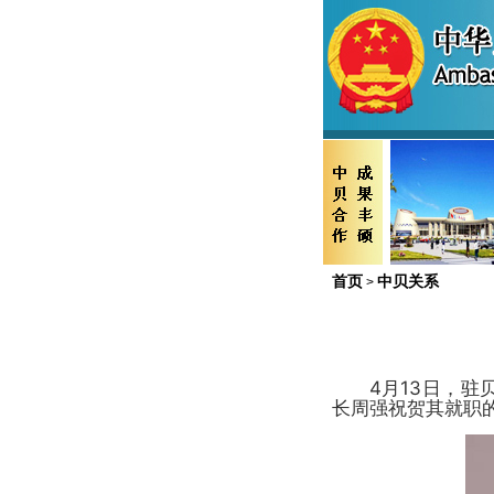
首页
中贝关系
>
4月13日，
长周强祝贺其就职