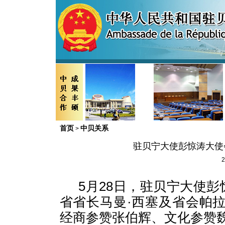
首页
中贝关系
>
驻贝宁大使彭惊涛大使
2
5月28日，驻贝宁大使彭
省省长马曼·西塞及省会帕
经商参赞张伯辉、文化参赞