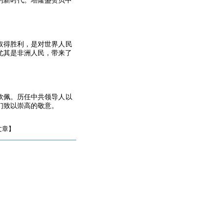
的新时代。塔隆盛赞贝中
取得胜利，是对世界人民
尤其是非洲人民，带来了
钦佩。历任中共领导人以
们致以崇高的敬意。
文章】