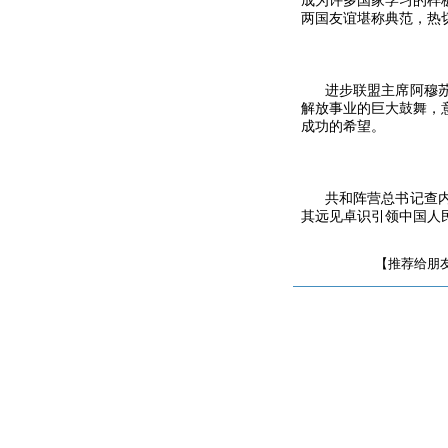
成为许多国家学习的样
两国友谊堪称典范，热
进步联盟主席阿穆苏在
解放事业的巨大鼓舞，
成功的希望。
共和阵营总书记查内在
其远见卓识引领中国人
【推荐给朋