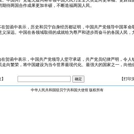
板。中国共产党毫无疑问将带领中国人民乃至全人类走向更幸福、更辉煌
切期待两国合作成果更加丰硕，不断造福两国人民。
贺函中表示，历史和贝宁自身经历都证明，中国共产党领导中国革命
意义深远。中国在各领域取得的成就给为尊严和进步而奋斗的各国人民，
贺函中表示，中国共产党领导人坚守承诺，共产党员纪律严明，令人
民走向繁荣，将中国建设为当今世界最现代化、最强大的国家之一，向他
友】
【打印
中华人民共和国驻贝宁共和国大使馆 版权所有