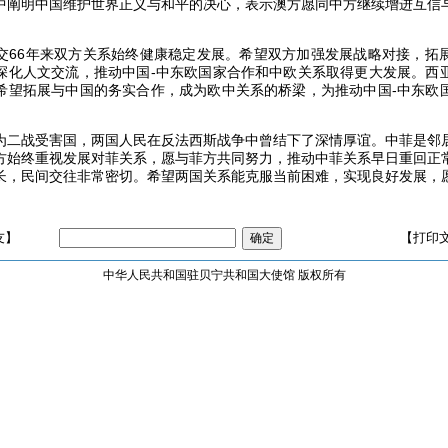
中阐明中国维护世界正义与和平的决心，表示澳方愿同中方继续增进互信
6年来双方关系始终健康稳定发展。希望双方加强发展战略对接，拓
深化人文交流，推动中国-中东欧国家合作和中欧关系取得更大发展。西
希望拓展与中国的务实合作，成为欧中关系的桥梁，为推动中国-中东欧
战受害国，两国人民在反法西斯战争中曾结下了深情厚谊。中菲是邻
方始终重视发展对菲关系，愿与菲方共同努力，推动中菲关系早日重回正
长，民间交往非常密切。希望两国关系能克服当前困难，实现良好发展，
友】
【打印
中华人民共和国驻贝宁共和国大使馆 版权所有