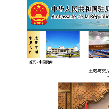
首页
中国要闻
>
王毅与突
2