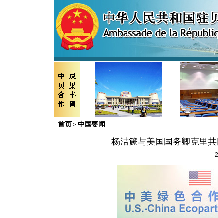
首页
中国要闻
>
杨洁篪与美国国务卿克里共
2