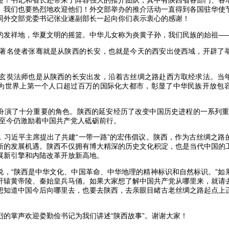
迎！书记和省长还带来了阵容强大的推介团队，其中有陕西省各部门、各
。我们也要热烈地欢迎他们！外交部举办的推介活动一直得到各国驻华使
同外交部党委书记张业遂副部长一起向你们表示衷心的感谢！
祥地，华夏文明的摇篮。中华儿女称为炎黄子孙，我们民族的始祖—
著名使者张骞就是从陕西的长安，也就是今天的西安出使西域，开辟了
。
玄奘法师也是从陕西的长安出发，沿着古丝绸之路赴西方取经求法。当
为世界上第一个人口超过百万的国际化大都市，彰显了中华民族开放包
了十分重要的角色。陕西的延安经历了改变中国历史进程的一系列重
，至今仍激励着中国共产党人砥砺前行。
近平主席提出了共建“一带一路”的宏伟倡议。陕西，作为古丝绸之路
新的发展机遇。陕西不仅拥有博大精深的历史文化积淀，也是当代中国的
展新引擎和内陆改革开放新高地。
“陕西是中华文化、中国革命、中华地理的精神标识和自然标识。”如
轩辕黄帝陵、秦始皇兵马俑。如果大家想了解中国共产党从哪里来，就请
想知道中国今后向哪里去，也要去陕西，去亲眼目睹古老丝绸之路起点上
掌声欢迎娄勤俭书记为我们讲述“陕西故事”。谢谢大家！