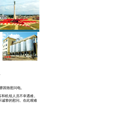
电
侯赛因致慰问电。
客和机组人员不幸遇难。
示诚挚的慰问。在此艰难