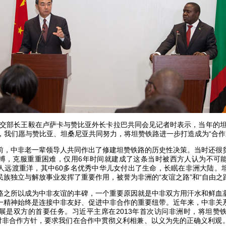
外交部长王毅在卢萨卡与赞比亚外长卡拉巴共同会见记者时表示，当年的坦
天，我们愿与赞比亚、坦桑尼亚共同努力，将坦赞铁路进一步打造成为“合作之
中非老一辈领导人共同作出了修建坦赞铁路的历史性决策。当时还很
搏，克服重重困难，仅用6年时间就建成了这条当时被西方人认为不可
人远渡重洋，其中60多名优秀中华儿女付出了生命，长眠在非洲大陆。
族独立与解放事业发挥了重要作用，被誉为非洲的“友谊之路”和“自由之
所以成为中非友谊的丰碑，一个重要原因就是中非双方用汗水和鲜血
一精神始终是连接中非友好、促进中非合作的重要纽带。近年来，中非关
展是双方的首要任务。习近平主席在2013年首次访问非洲时，将坦赞
的对非合作方针，要求我们在合作中贯彻义利相兼、以义为先的正确义利观