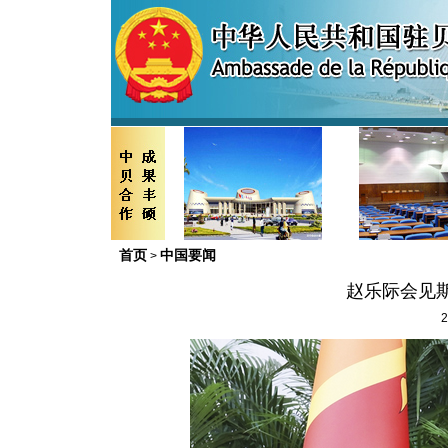
首页
中国要闻
>
赵乐际会见
2