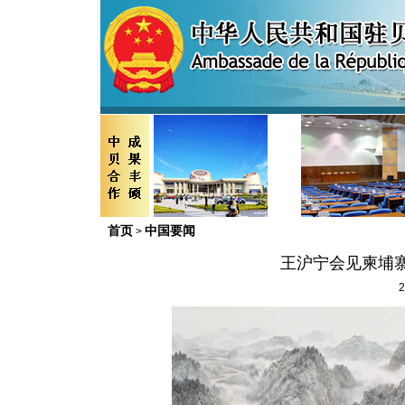
首页
中国要闻
>
王沪宁会见柬埔
2