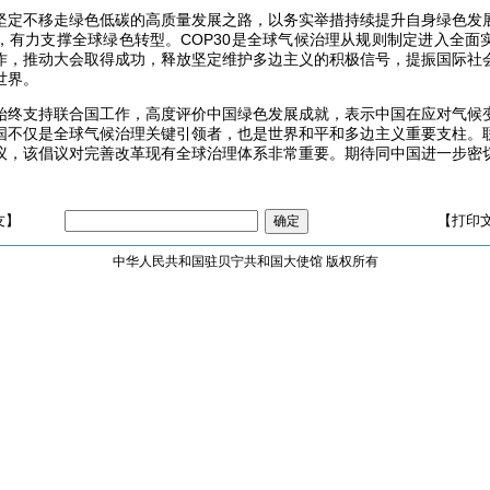
坚定不移走绿色低碳的高质量发展之路，以务实举措持续提升自身绿色发
，有力支撑全球绿色转型。COP30是全球气候治理从规则制定进入全面
作，推动大会取得成功，释放坚定维护多边主义的积极信号，提振国际社
世界。
始终支持联合国工作，高度评价中国绿色发展成就，表示中国在应对气候
国不仅是全球气候治理关键引领者，也是世界和平和多边主义重要支柱。
议，该倡议对完善改革现有全球治理体系非常重要。期待同中国进一步密
友】
【打印
中华人民共和国驻贝宁共和国大使馆 版权所有