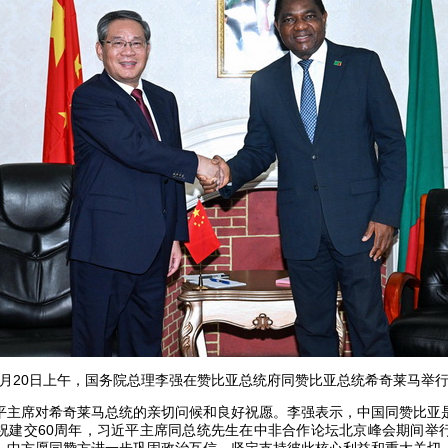
11月20日上午，国务院总理李强在赞比亚总统府同赞比亚总统希奇莱马举
平主席对希奇莱马总统的亲切问候和良好祝愿。李强表示，中国同赞比亚
祝建交60周年，习近平主席同总统先生在中非合作论坛北京峰会期间举